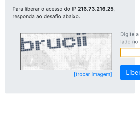
Para liberar o acesso
do IP
216.73.216.25
,
responda ao desafio abaixo.
Digite 
lado no
[trocar imagem]