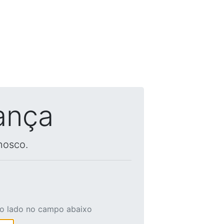
ança
nosco.
ao lado no campo abaixo