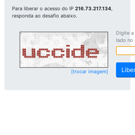
Para liberar o acesso
do IP
216.73.217.134
,
responda ao desafio abaixo.
Digite 
lado no
[trocar imagem]