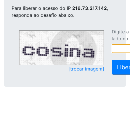
Para liberar o acesso
do IP
216.73.217.142
,
responda ao desafio abaixo.
Digite 
lado no
[trocar imagem]