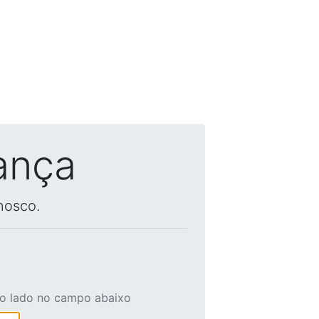
ança
nosco.
ao lado no campo abaixo