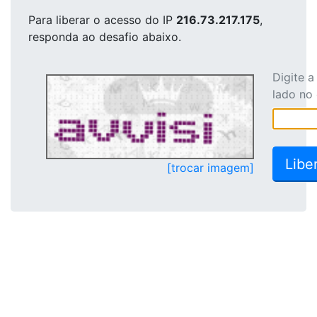
Para liberar o acesso
do IP
216.73.217.175
,
responda ao desafio abaixo.
Digite 
lado no
[trocar imagem]